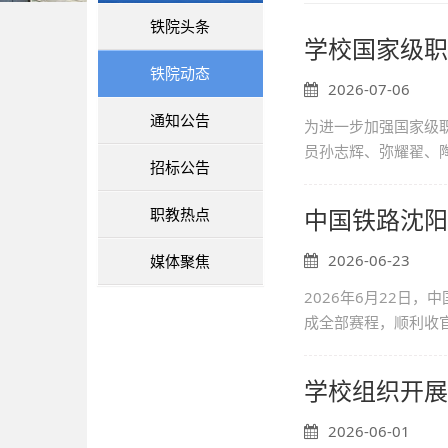
铁院头条
学校国家级职
铁院动态
2026-07-06
通知公告
为进一步加强国家级
员孙志辉、弥耀翟、
招标公告
站到...
中国铁路沈阳局
职教热点
2026-06-23
媒体聚焦
​2026年6月22日
成全部赛程，顺利收官
学校组织开展
2026-06-01