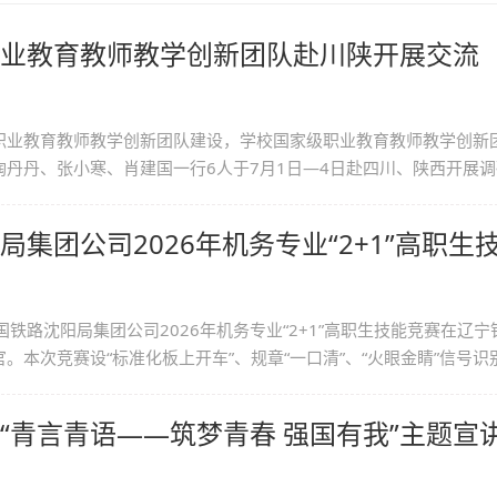
业教育教师教学创新团队赴川陕开展交流
职业教育教师教学创新团队建设，学校国家级职业教育教师教学创新
陶丹丹、张小寒、肖建国一行6人于7月1日—4日赴四川、陕西开展
集团公司2026年机务专业“2+1”高职生技能
，中国铁路沈阳局集团公司2026年机务专业“2+1”高职生技能竞赛在辽
。本次竞赛设“标准化板上开车”、规章“一口清”、“火眼金睛”信号识别
“青言青语——筑梦青春 强国有我”主题宣