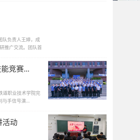
团队负责人王婷，成
调研推广交流。团队首
竞赛...
宁铁道职业技术学院完
与手信号演...
讲活动