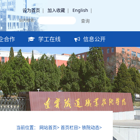
设为首页
|
加入收藏
|
English
|
站内搜索：
企合作
学工在线
信息公开
当前位置： 网站首页> 首页栏目> 铁院动态>