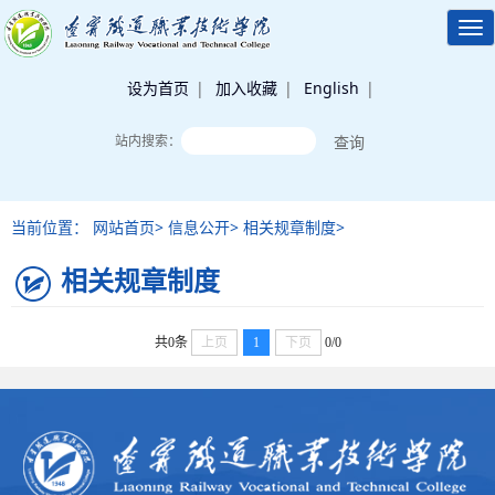
Tog
nav
设为首页
|
加入收藏
|
English
|
站内搜索：
当前位置： 网站首页> 信息公开> 相关规章制度>
相关规章制度
共0条
上页
1
下页
0/0